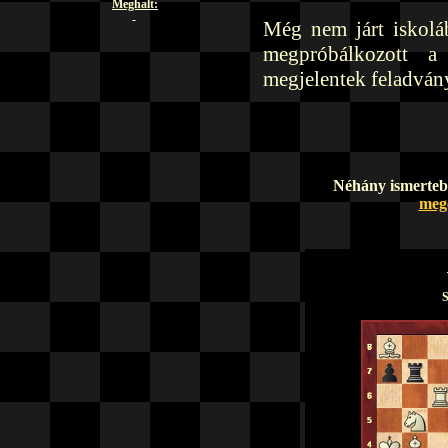
Meghalt:
-
Még nem járt iskolá
megpróbálkozott a 
megjelentek feladván
Néhány isme
meg