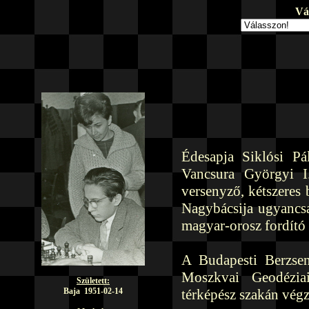
Vá
Édesapja Siklósi Pál
Vancsura Györgyi I.
versenyző, kétszeres 
Nagybácsija ugyancsa
magyar-orosz fordító
A Budapesti Berzsen
Moszkvai Geodéziai
Született:
Baja 1951-02-14
térképész szakán végz