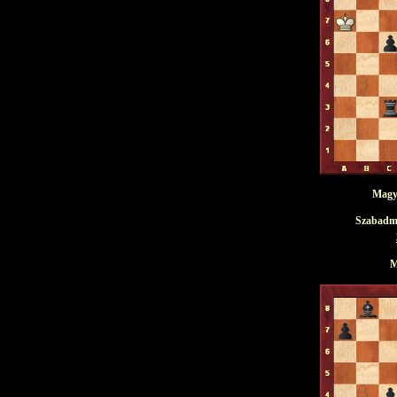
Magya
Szabadma
M