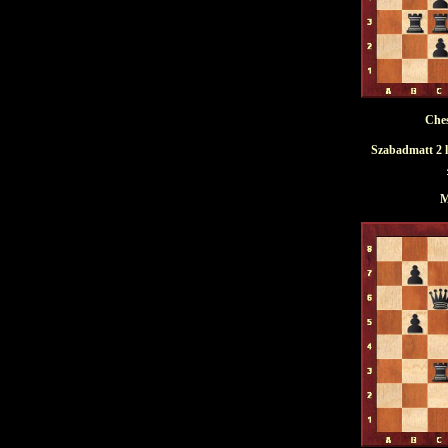
Ches
Szabadmatt 2 l
M