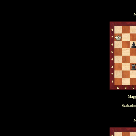
M
Magya
Szabadma
M