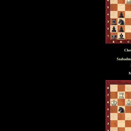
Ches
Szabadmat
M