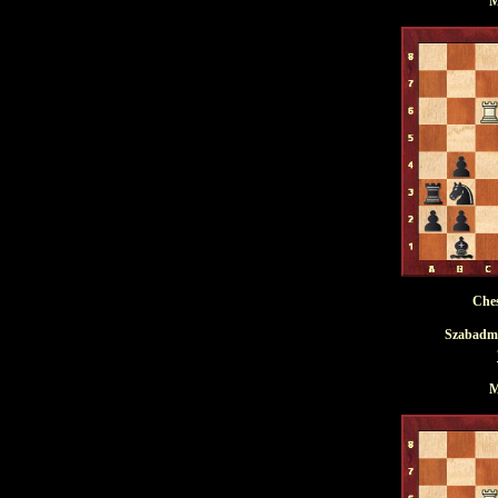
M
Ches
Szabadmat
M