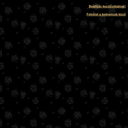
Beállítás kezdőoldalnak!
Felvétel a kedvencek közé