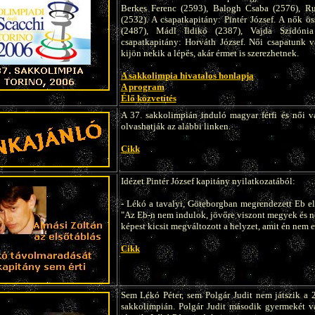
Berkes Ferenc (2593), Balogh Csaba (2576), R
(2532). A csapatkapitány: Pintér József. A nők ö
(2487), Mádl Ildikó (2387), Vajda Szidóni
csapatkapitány: Horváth József. Női csapatunk v
kijön nekik a lépés, akár érmet is szerezhetnek.
A sakkolimpia hivatalos honlapja
A program
Élő közvetítés
A 37. sakkolimpián induló magyar férfi és női vá
olvashatják az alábbi linken.
Cikk
Idézet Pintér József kapitány nyilatkozatából:
- Lékó a tavalyi, Göteborgban megrendezett Eb e
"Az Eb-n nem indulok, jövőre viszont megyek és 
képest kicsit megváltozott a helyzet, amit én nem e
Cikk
Sem Lékó Péter, sem Polgár Judit nem játszik a 
sakkolimpián. Polgár Judit második gyermekét vá