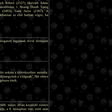
uck Róbert (2537), Horváth Ádám
sszeállítása: 1. Hoang Thanh Trang
a (2403), Gara Anita (2367). A
árhatóan az első hatban végez, ha
logatott tagjainak rövid életrajzát
lőtt nekem a következőket mondta:
nekimegyünk a világnak". Hát ehhez
gészen értek.
2006. május 20-án kezdődő torinói
rja, a 8. hónapban van, ezért nem