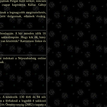
apatnak Polgár Judit nélkül, nincsen
t csapat kapitánya, Kállai Gábor
ónak a legnagyobb megtiszteltetés,
Ezért dolgoznak, edzenek évekig.
 honlapján. A hír: minden idők 16
 a sakkolimpián. Hogy kik ők, hány
van közöttük? Kattintson linkre és
ai indokait a Népszabadság online
ak...
n. A rendezők 130 férfi és 94 női
án a férfiaknál a legjobb 4 sakkozó
8) és Örményország (2682) csapata a