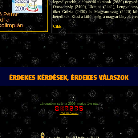
legesélyesebb, a címvédő ukránok (2680) negyedi
Oroszország (2499), Ukrajna (2441), Lengyelorsz
őket Grúzia (2430) és Magyarország (2426) kö
hetedikek. Kicsi a különbség, a magyar lányok ére
Cikk
Látogatóim száma 2006. május 1-e óta:
HTML Hit Counters
Copyright, Honfi György, 2006