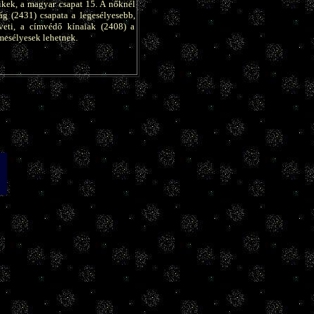
kek, a magyar csapat 15. A nőknél
ág (2431) csapata a legesélyesebb,
veti, a címvédő kínaiak (2408) a
mesélyesek lehetnek.