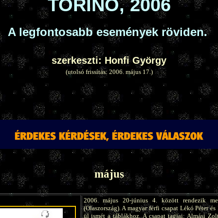
TORINÓ, 2006
A legfontosabb események röviden.
szerkeszti: Honfi György
(utolsó frissítás: 2006. május 17.)
május
2006. május 20-június 4. között rendezik me
(Olaszország). A magyar férfi csapat Lékó Péter és
ül ismét a táblákhoz. A csapat tagjai: Almási Zo