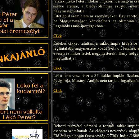
játszik. Lékó Péter indokait, miszerint a magyar cs
esélye éremre, a bledi olimpiai ezüstöt nyer
nagymester vitatja.
Értetlenül szemlélem az eseményeket. Egy sportol
ha Magyarországot képviselheti az olimpián. 
Legalábbis más sportágakban...
Cikk
Érdekes cikket találtam a sakkolimpia hivatalos
legfiatalabb nagymestere közül 9-en ott lesznek
évesen és mikor lettek nagymesterek? Hány hölgy 
megtudhatja!
Cikk
Lékó nem vesz részt a 37. sakkolimpián. Szakm
újságírója, Murányi András nem tartja elfogadhatón
Cikk
Rekord részvétel várható a torinói sakkolimpiá
csapatra számítanak. Az előzetes nevezések alapj
Élő-átlaga alapján Oroszország (2730), India (268