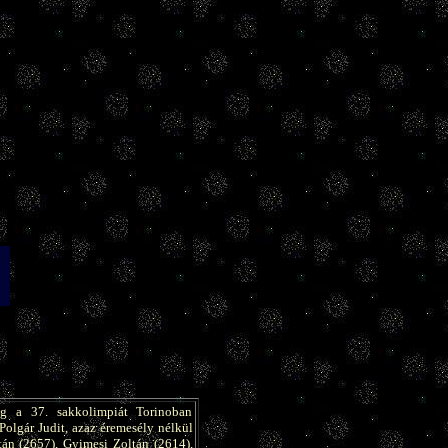
g a 37. sakkolimpiát Torinoban
 Polgár Judit, azaz éremesély nélkül
ltán (2657), Gyimesi Zoltán (2614),