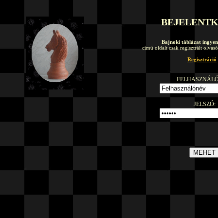
BEJELENTK
Bajnoki táblázat ingyene
című oldalt csak regisztrált olvas
Regisztráció
FELHASZNÁLÓ
JELSZÓ: