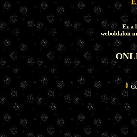
E
Ez a 
weboldalon me
ONL
Co