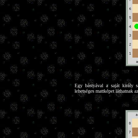
Egy bástyával a saját király s
lehetséges mattképet láthatnak az