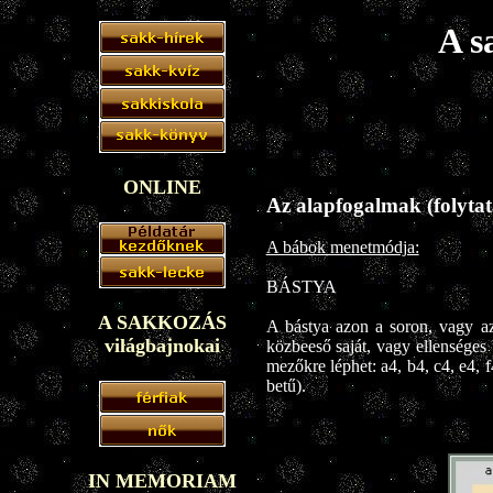
A s
ONLINE
Az alapfogalmak (folytat
A bábok menetmódja:
BÁSTYA
A SAKKOZÁS
A bástya azon a soron, vagy azo
világbajnokai
közbeeső saját, vagy ellenséges
mezőkre léphet: a4, b4, c4, e4, f
betű).
IN MEMORIAM