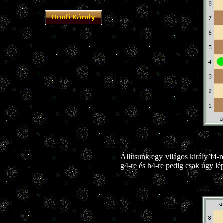
Állítsunk egy világos király f4-re
g4-re és h4-re pedig csak úgy léph